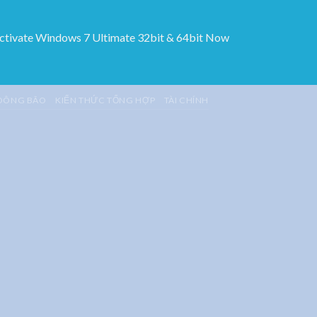
Activate Windows 7 Ultimate 32bit & 64bit Now
DÔNG BÃO
KIẾN THỨC TỔNG HỢP
TÀI CHÍNH