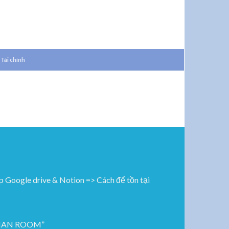
-
LANGUAGES
Tài chính
ogle drive & Notion => Cách để tồn tại
ROMAN ROOM”