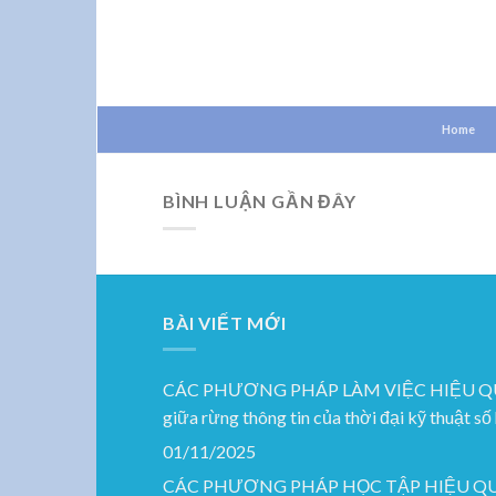
Skip
to
content
Home
BÌNH LUẬN GẦN ĐÂY
BÀI VIẾT MỚI
CÁC PHƯƠNG PHÁP LÀM VIỆC HIỆU QUẢ: Xây
giữa rừng thông tin của thời đại kỹ thuật số
01/11/2025
CÁC PHƯƠNG PHÁP HỌC TẬP HIỆU QUẢ: G