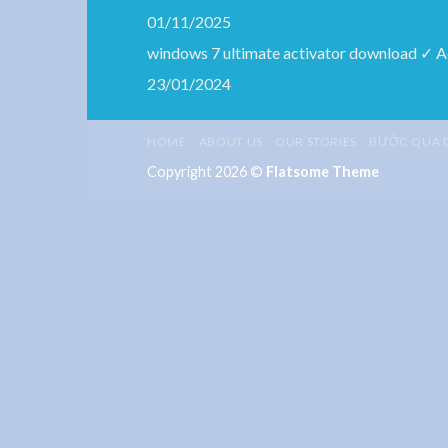
01/11/2025
windows 7 ultimate activator download ✓ 
23/01/2024
HOME
ABOUT US
OUR STORIES
BƯỚC QUA 
Copyright 2026 ©
Flatsome Theme