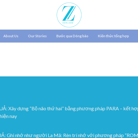
About Us
Our Stories
Bước qua Dông bão
Kiến thức tổng hợp
 dựng “Bộ não thứ hai” bằng phương pháp PARA – kết hợp Go
 hiện nay
hi nhớ như người La Mã: Rèn trí nhớ với phương pháp “