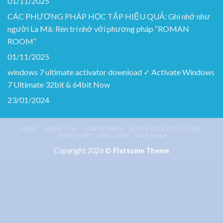
01/11/2025
CÁC PHƯƠNG PHÁP HỌC TẬP HIỆU QUẢ: Ghi nhớ như
người La Mã: Rèn trí nhớ với phương pháp “ROMAN
ROOM”
01/11/2025
windows 7 ultimate activator download ✓ Activate Windows
7 Ultimate 32bit & 64bit Now
23/01/2024
HOME
ABOUT US
OUR STORIES
BƯỚC QUA DÔNG BÃO
KIẾN THỨC TỔNG HỢP
TÀI CHÍNH
Copyright 2026 ©
Flatsome Theme