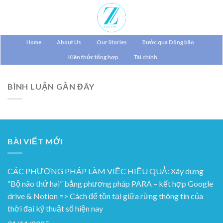
Skip
to
content
Home
About Us
Our Stories
Bước qua Dông bão
Kiến thức tổng hợp
Tài chính
BÌNH LUẬN GẦN ĐÂY
BÀI VIẾT MỚI
CÁC PHƯƠNG PHÁP LÀM VIỆC HIỆU QUẢ: Xây dựng
“Bộ não thứ hai” bằng phương pháp PARA – kết hợp Google
drive & Notion => Cách để tồn tại giữa rừng thông tin của
thời đại kỹ thuật số hiện nay