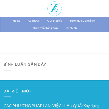
Skip
to
content
Home
About Us
Our Stories
Bước qua Dông bão
Kiến thức tổng hợp
Tài chính
BÌNH LUẬN GẦN ĐÂY
BÀI VIẾT MỚI
CÁC PHƯƠNG PHÁP LÀM VIỆC HIỆU QUẢ: Xây dựng