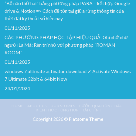
“Bộ não thứ hai” bằng phương pháp PARA – kết hợp Google
drive & Notion => Cách để tồn tại giữa rừng thông tin của
thời đại kỹ thuật số hiện nay
01/11/2025
CÁC PHƯƠNG PHÁP HỌC TẬP HIỆU QUẢ: Ghi nhớ như
người La Mã: Rèn trí nhớ với phương pháp “ROMAN
ROOM”
01/11/2025
windows 7 ultimate activator download ✓ Activate Windows
7 Ultimate 32bit & 64bit Now
23/01/2024
HOME
ABOUT US
OUR STORIES
BƯỚC QUA DÔNG BÃO
KIẾN THỨC TỔNG HỢP
TÀI CHÍNH
Copyright 2026 ©
Flatsome Theme