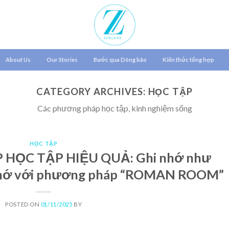
About Us
Our Stories
Bước qua Dông bão
Kiến thức tổng hợp
CATEGORY ARCHIVES:
HỌC TẬP
Các phương pháp học tập, kinh nghiệm sống
HỌC TẬP
HỌC TẬP HIỆU QUẢ: Ghi nhớ như
 nhớ với phương pháp “ROMAN ROOM”
POSTED ON
01/11/2025
BY