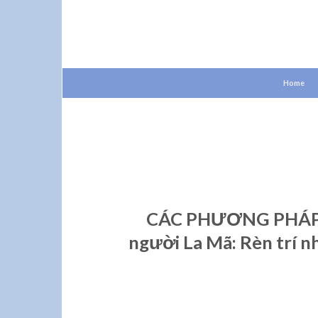
Skip
to
content
Home
CÁC PHƯƠNG PHÁP 
người La Mã: Rèn trí